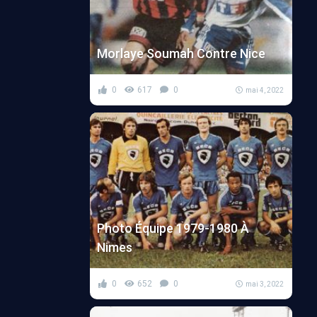
Morlaye Soumah Contre Nice
0
617
0
mai 4, 2022
Photo Équipe 1979-1980 À
Nimes
0
652
0
mai 3, 2022