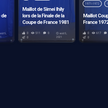
1971-1972
Maillot de Simei Ihily
 de
lors de la Finale de la
Maillot Cou
Coupe de France 1981
France 197
0
511
0
0
617
août 5,
août 5,
21
0
2021
0