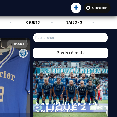
Connexion
OBJETS
SAISONS
Rechercher :
Images
Posts récents
Première Photo d’équipe de la
saison 2021-2022
me
Maillot
Saint-Étienne
Simei Ihily