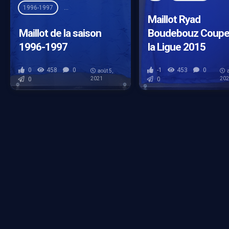
1996-1997
Coupe Intertoto
Home
Maillot
Reebok
Maillot Ryad
Maillot de la saison
Boudebouz Coupe
1996-1997
la Ligue 2015
0
458
0
-1
453
0
août 5,
0
2021
0
20