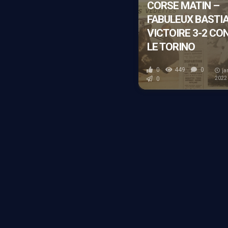
CORSE MATIN –
FABULEUX BASTIA
VICTOIRE 3-2 CO
LE TORINO
0
449
0
ja
0
2022