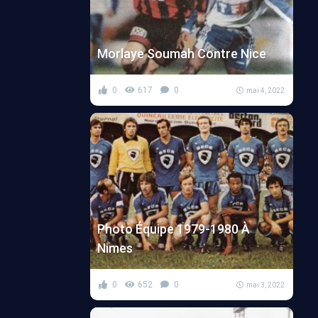
Morlaye Soumah Contre Nice
0
617
0
mai 4, 2022
Photo Équipe 1979-1980 À
Nimes
0
652
0
mai 3, 2022