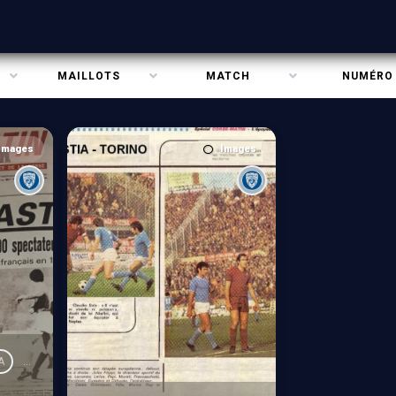
MAILLOTS
MATCH
NUMÉRO
Images
Images
A
Presse
Torino FC