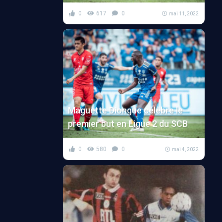
0
617
0
mai 11, 2022
Maguette Diongue célèbre le
premier but en Ligue 2 du SCB
0
580
0
mai 4, 2022