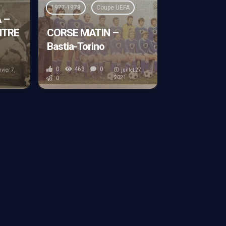
1977-1978
Coupe UEFA
Presse
Torino FC
 –
NTRE
CORSE MATIN –
Bastia-Torino
0
463
0
nvier 7,
juillet 27,
0
2021