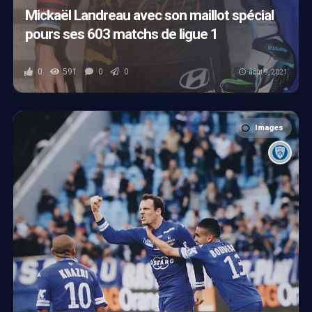
Mickaël Landreau avec son maillot spécial
pours ses 603 matchs de ligue 1
0
591
0
0
août 9, 2021
Images