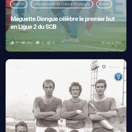
Adidas
Championnat de France de Ligue 2
Home
Nîmes
Maguette Diongue célèbre le premier but
en Ligue 2 du SCB
0
582
0
0
mai 4, 2022
Images