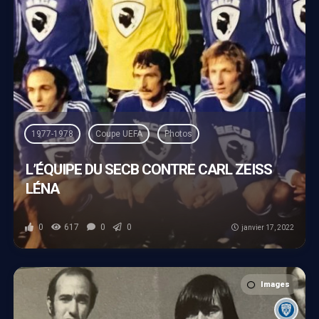
1977-1978
Coupe UEFA
Photos
L’ÉQUIPE DU SECB CONTRE CARL ZEISS
LÉNA
0
617
0
0
janvier 17, 2022
Images