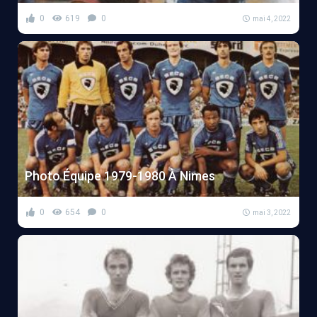
0
619
0
mai 4, 2022
Photo Équipe 1979-1980 À Nimes
0
654
0
mai 3, 2022