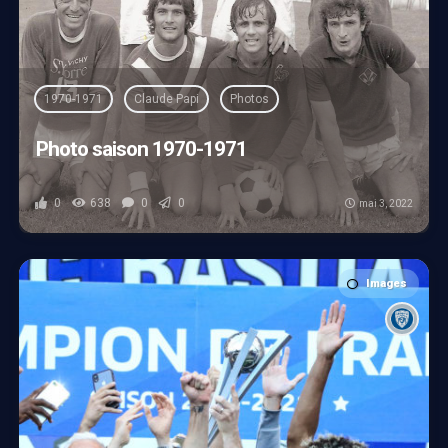
1970-1971
Claude Papi
Photos
Photo saison 1970-1971
0
638
0
0
mai 3, 2022
Images