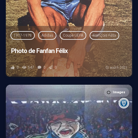
1977-1978
Adidas
Coupe UEFA
François Félix
Home
Photo de Fanfan Félix
0
547
0
0
août 9, 2021
Images