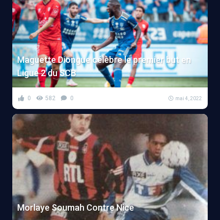
Maguette Diongue célèbre le premier but en
Ligue 2 du SCB
0
582
0
mai 4, 2022
Morlaye Soumah Contre Nice