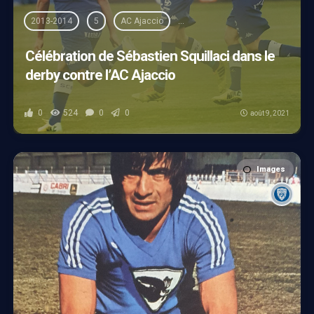
2013-2014
5
AC Ajaccio
Championnat de France de Ligue
Célébration de Sébastien Squillaci dans le
derby contre l’AC Ajaccio
0
524
0
0
août 9, 2021
Images