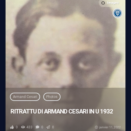
Images
Armand Cesari
Photos
RITRATTU DI ARMAND CESARI IN U 1932
0
433
0
0
janvier 11, 2022