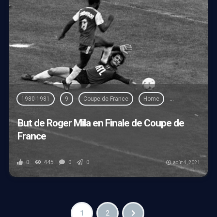
1980-1981
9
Coupe de France
Home
Photos
Rog
But de Roger Mila en Finale de Coupe de
France
0
445
0
0
août 4, 2021
1
2