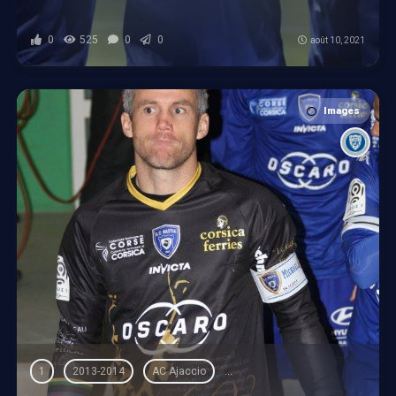
0
525
0
0
août 10, 2021
Images
1
2013-2014
AC Ajaccio
Championnat de France de Ligue