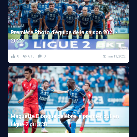
Première Photo d’équipe de la saison 2021-
2022
0
618
0
mai 11, 2022
Maguette Diongue célèbre le premier but en
Ligue 2 du SCB