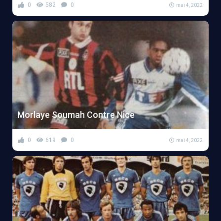
0
582
0
mai 4, 2022
Morlaye Soumah Contre Nice
0
619
0
mai 4, 2022