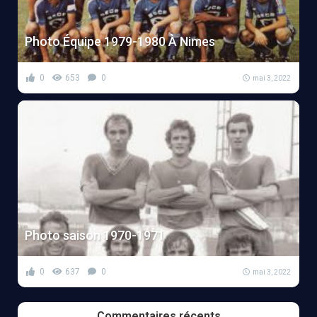
Photo Équipe 1979-1980 À Nimes
0
653
0
mai 3, 2022
Photo saison 1970-1971
0
637
0
mai 3, 2022
Commentaires récents