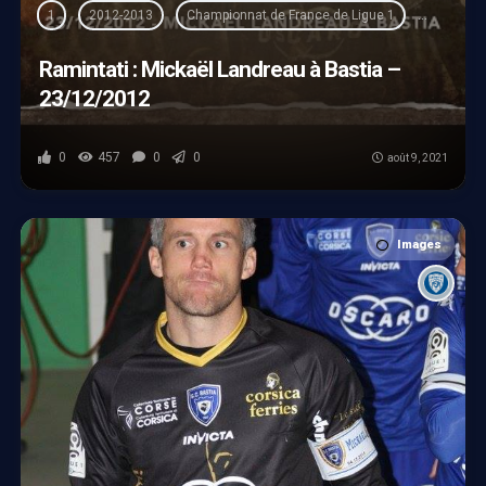
1
2012-2013
Championnat de France de Ligue 1
Mickaël 
Ramintati : Mickaël Landreau à Bastia –
23/12/2012
0
457
0
0
août 9, 2021
Images