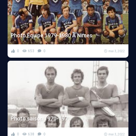
Photo Équipe 1979-1980 À Nimes
0
653
0
mai 3, 2022
Photo saison 1970-1971
0
638
0
mai 3, 2022