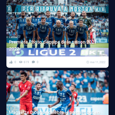
Première Photo d’équipe de la saison 2021-
2022
0
619
0
mai 11, 2022
Maguette Diongue célèbre le premier but en