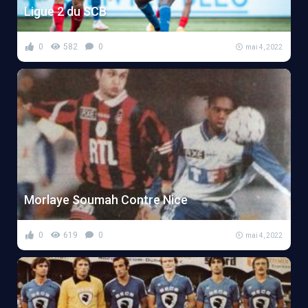
Ligue 2 du SCB
0
582
0
mai 4, 2022
Morlaye Soumah Contre Nice
0
619
0
mai 4, 2022