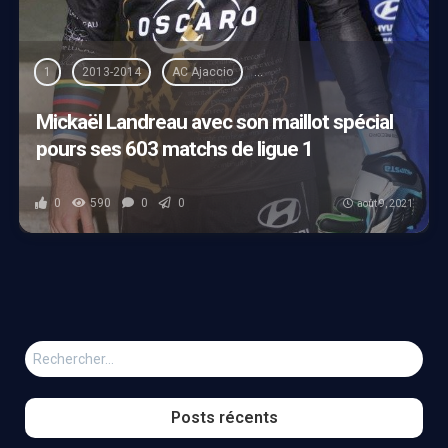
1
2013-2014
AC Ajaccio
Championnat de France de Ligue
Mickaël Landreau avec son maillot spécial
pours ses 603 matchs de ligue 1
0
590
0
0
août 9, 2021
Rechercher :
Posts récents