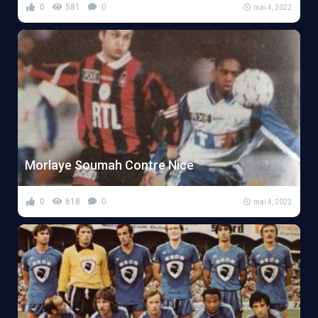
0
581
0
mai 4, 2022
Morlaye Soumah Contre Nice
0
618
0
mai 4, 2022