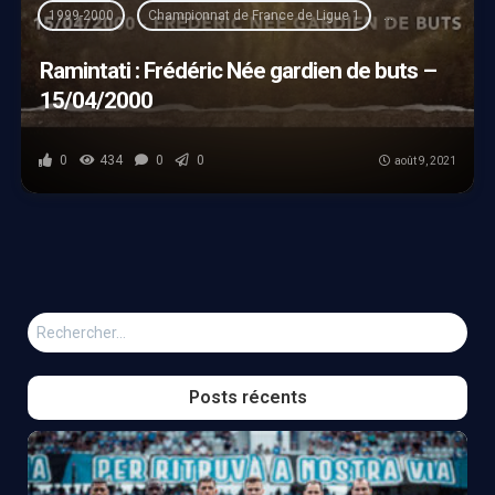
1999-2000
Championnat de France de Ligue 1
Frédéric Née
Ramintati : Frédéric Née gardien de buts –
15/04/2000
0
434
0
0
août 9, 2021
Rechercher :
Posts récents