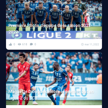
Première Photo d’équipe de la saison 2021-
2022
0
618
0
mai 11, 2022
Maguette Diongue célèbre le premier but en
Ligue 2 du SCB