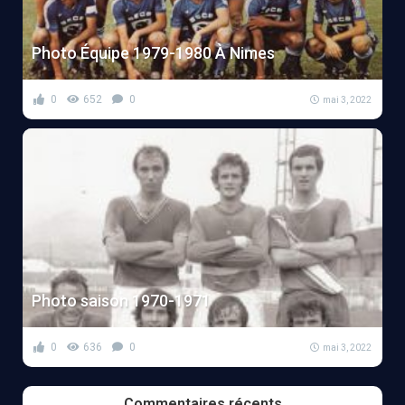
Photo Équipe 1979-1980 À Nimes
0
652
0
mai 3, 2022
Photo saison 1970-1971
0
636
0
mai 3, 2022
Commentaires récents