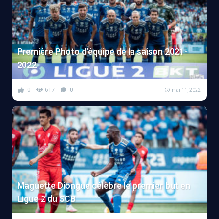
Première Photo d’équipe de la saison 2021-
2022
0
617
0
mai 11, 2022
Maguette Diongue célèbre le premier but en
Ligue 2 du SCB