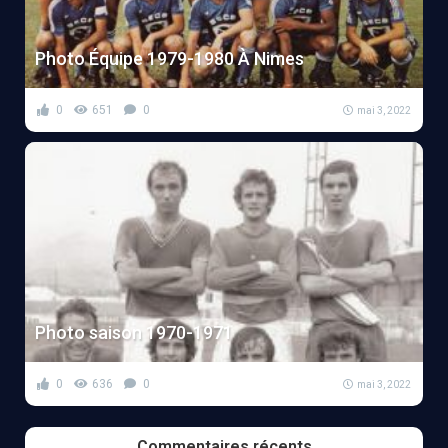
Photo Équipe 1979-1980 À Nimes
0
651
0
mai 3, 2022
Photo saison 1970-1971
0
636
0
mai 3, 2022
Commentaires récents