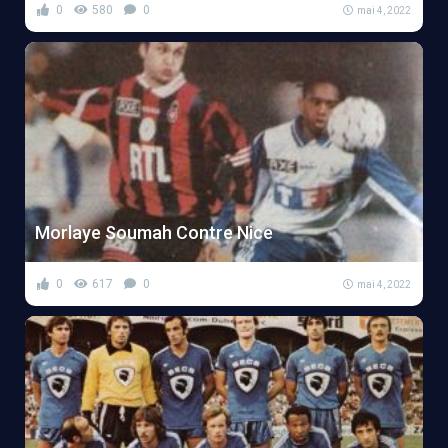
0
580
0
mai 4, 2022
Morlaye Soumah Contre Nice
0
617
0
mai 4, 2022