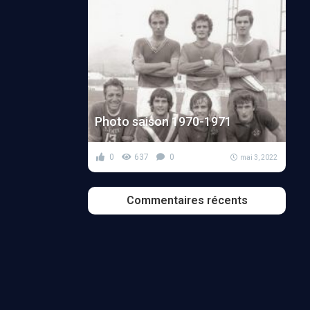
Photo saison 1970-1971
0
637
0
mai 3, 2022
Commentaires récents