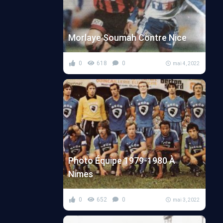
Morlaye Soumah Contre Nice
0
618
0
mai 4, 2022
Photo Équipe 1979-1980 À
Nimes
0
652
0
mai 3, 2022