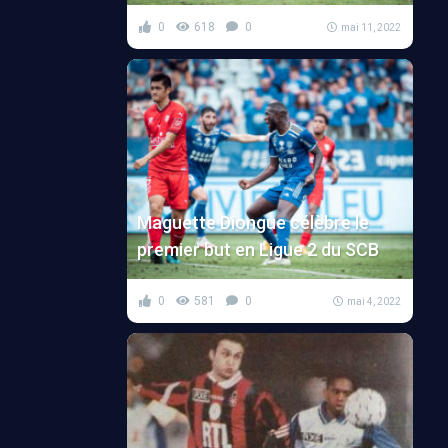
0
618
0
mai 11, 2022
Maguette Diongue célèbre le
premier but en Ligue 2 du SCB
0
581
0
mai 4, 2022