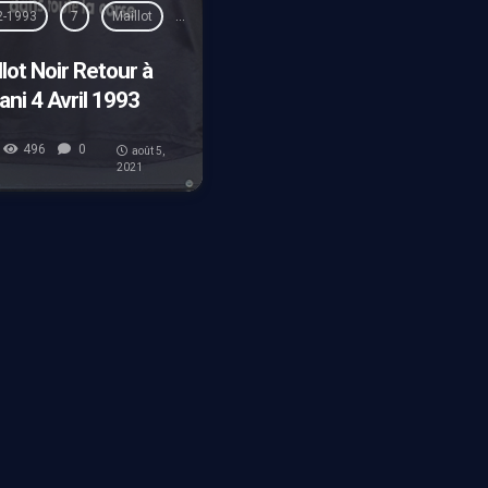
2-1993
7
Maillot
Nancy
Salf
Spécial
lot Noir Retour à
ani 4 Avril 1993
496
0
août 5,
2021