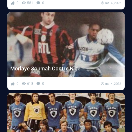
0
581
0
mai 4, 2022
Morlaye Soumah Contre Nice
0
618
0
mai 4, 2022