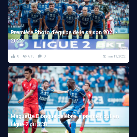
Première Photo d’équipe de la saison 2021-
2022
0
618
0
mai 11, 2022
Maguette Diongue célèbre le premier but en
Ligue 2 du SCB