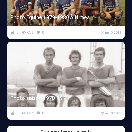
Photo Équipe 1979-1980 À Nimes
0
652
0
mai 3, 2022
Photo saison 1970-1971
0
637
0
mai 3, 2022
Commentaires récents