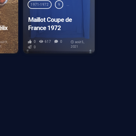
1971-1972
9
Coupe de France
François Félix
Coupe UEFA
François Félix
Home
Photos
Maillot Coupe de
lix
France 1972
0
617
0
oût 9,
août 5,
1
0
2021