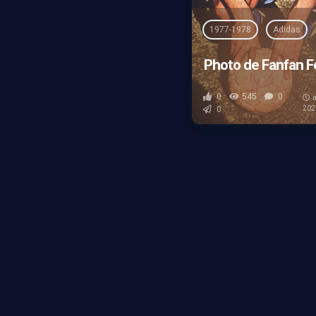
1977-1978
Adidas
Photo de Fanfan Fé
0
545
0
a
0
202