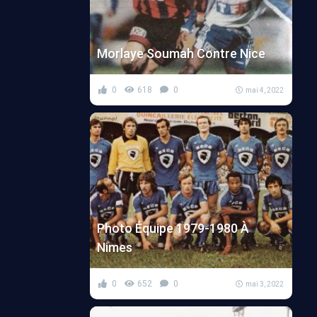
Morlaye Soumah Contre Nice
0
618
0
mai 4, 2022
Photo Équipe 1979-1980 À
Nimes
0
652
0
mai 3, 2022