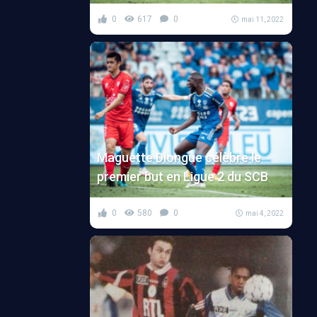
Home
Le Coq Sportif
Maillot
Marseille
0
617
0
mai 11, 2022
Maguette Diongue célèbre le
premier but en Ligue 2 du SCB
0
580
0
mai 4, 2022